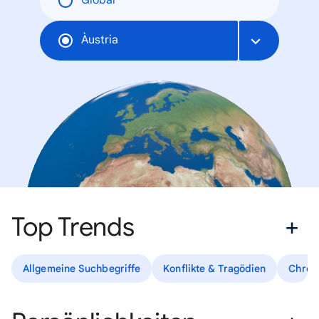
Global
Àustria
Top Trends
Allgemeine Suchbegriffe
Konflikte & Tragödien
Chron