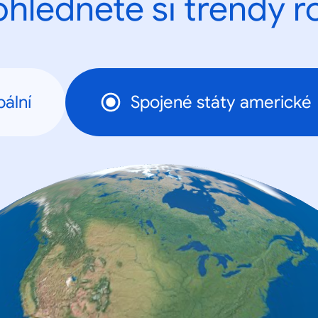
ohlédněte si trendy r
ální
Spojené státy americké