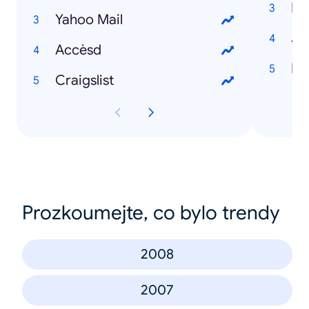
Na
Yahoo Mail
Jo
Accèsd
H1
Craigslist
Prozkoumejte, co bylo trendy
2008
2007