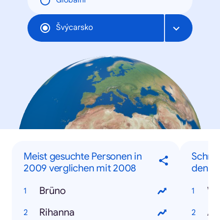
Globální
Švýcarsko
Meist gesuchte Personen in
Schnel
2009 verglichen mit 2008
den Su
Brüno
Wi
Rihanna
Au