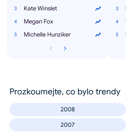
Kate Winslet
Fa
Megan Fox
Yo
Michelle Hunziker
Sb
Prozkoumejte, co bylo trendy
2008
2007