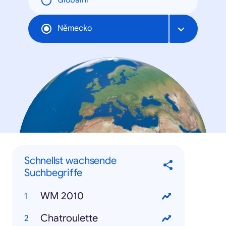
Globální
Německo
Schnellst wachsende
Suchbegriffe
WM 2010
Chatroulette