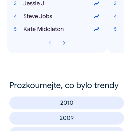
Jessie J
Ru
Steve Jobs
Sa
Kate Middleton
Pi
Prozkoumejte, co bylo trendy
2010
2009