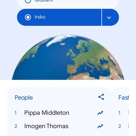
Globální
Irsko
People
Fastes
Pippa Middleton
Do
Imogen Thomas
iP