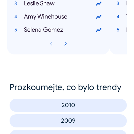
Leslie Shaw
Es
Amy Winehouse
Yo
Selena Gomez
Fri
Prozkoumejte, co bylo trendy
2010
2009