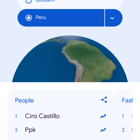
Globální
Peru
People
Fastes
Ciro Castillo
Fa
Ppk
Co