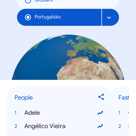
Globální
Portugalsko
People
Fastes
Adele
Ce
Angélico Vieira
Fa