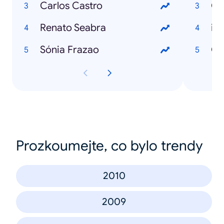
Carlos Castro
Go
Renato Seabra
iP
Sónia Frazao
Gm
Prozkoumejte, co bylo trendy
2010
2009