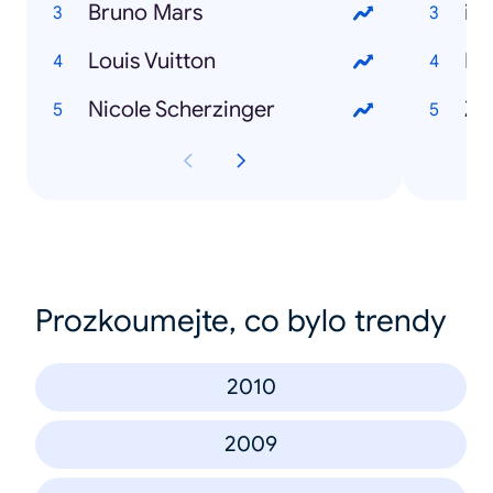
Bruno Mars
iP
Louis Vuitton
Pa
Nicole Scherzinger
Zľ
Prozkoumejte, co bylo trendy
2010
2009