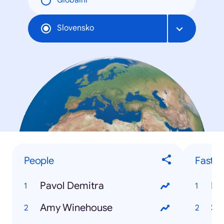
Globální
Slovensko
People
Fastes
Pavol Demitra
Fa
Amy Winehouse
Su