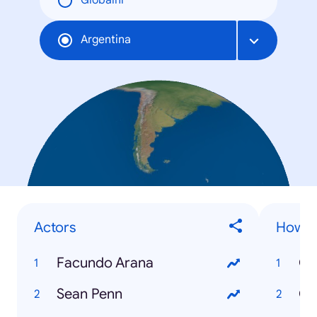
Globální
Argentina
Actors
How to
Facundo Arana
Sean Penn
Có