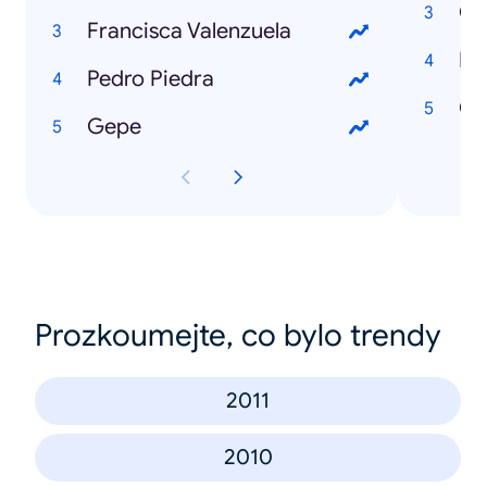
Co
Francisca Valenzuela
Po
Pedro Piedra
Ch
Gepe
Prozkoumejte, co bylo trendy
2011
2010