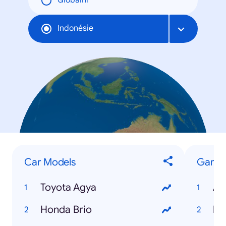
Globální
Indonésie
Car Models
Game
Toyota Agya
An
Honda Brio
Mo