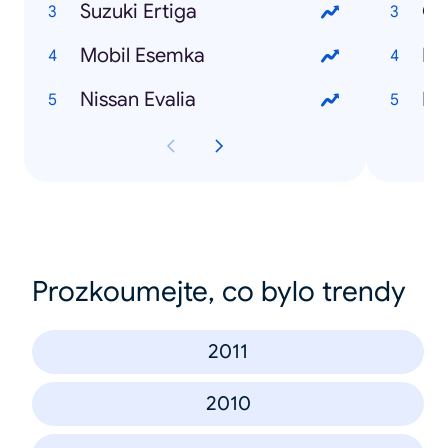
Suzuki Ertiga
Ge
Mobil Esemka
Dr
Nissan Evalia
Dr
Prozkoumejte, co bylo trendy
2011
2010