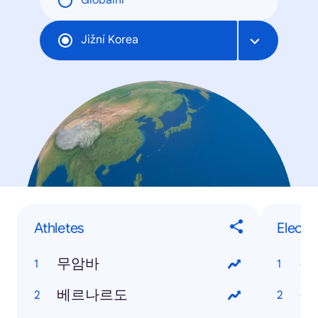
Globální
Jižní Korea
Athletes
Electr
무암바
갤
베르나르도
갤