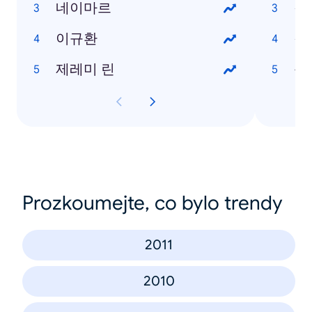
네이마르
갤
이규환
갤럭
제레미 린
옵
Prozkoumejte, co bylo trendy
2011
2010