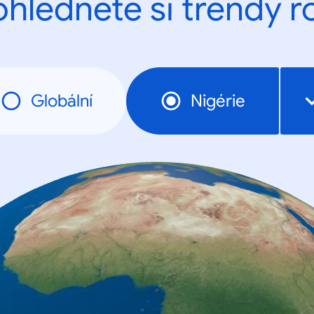
ohlédněte si trendy r
Globální
Nigérie