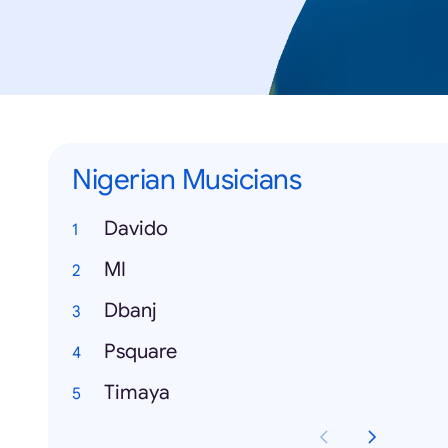
Nigerian Musicians
Davido
MI
Dbanj
Psquare
Timaya