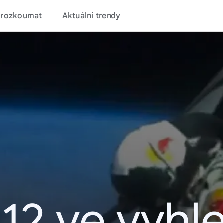
Prozkoumat
Aktuální trendy
12 ve vyhl