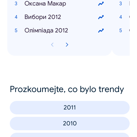
Оксана Макар
Ша
Вибори 2012
Со
Олімпіада 2012
Си
Prozkoumejte, co bylo trendy
2011
2010