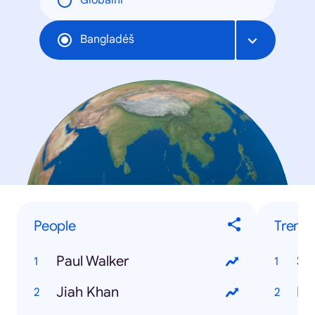
Globální
Bangladéš
People
Trendi
Paul Walker
Ss
Jiah Khan
Hs