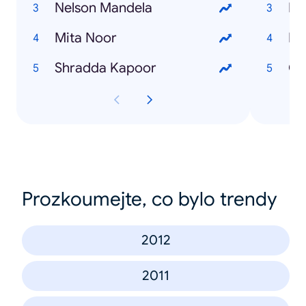
Nelson Mandela
Fb
Mita Noor
Bi
Shradda Kapoor
Ch
Prozkoumejte, co bylo trendy
2012
2011