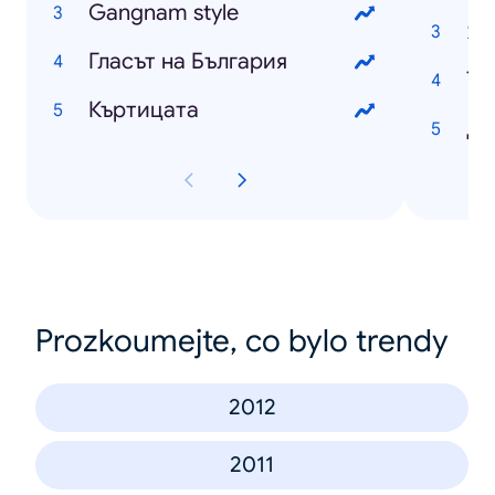
Gangnam style
Яп
Гласът на България
То
Къртицата
Ди
Prozkoumejte, co bylo trendy
2012
2011