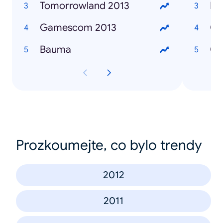
Tomorrowland 2013
Bat
Gamescom 2013
GT
Bauma
Co
Prozkoumejte, co bylo trendy
2012
2011