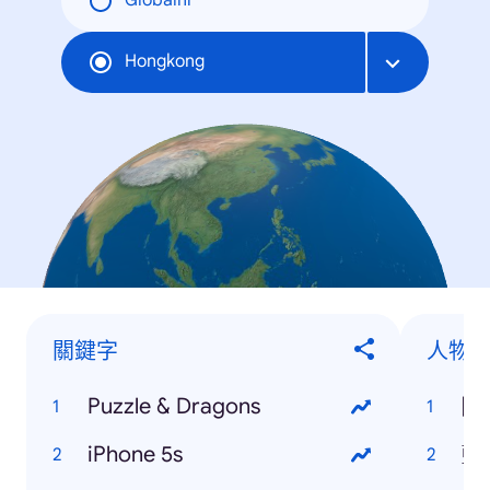
Globální
Hongkong
關鍵字
人物
Puzzle & Dragons
陳
iPhone 5s
藍