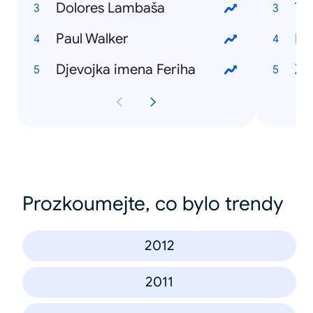
Dolores Lambaša
Ta
Paul Walker
Hu
Djevojka imena Feriha
Zo
Prozkoumejte, co bylo trendy
2012
2011