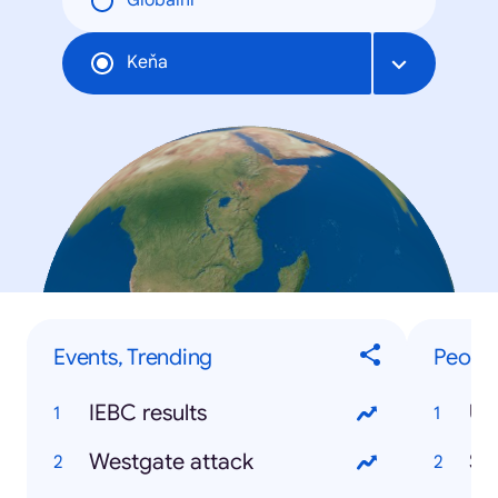
Globální
Keňa
Events, Trending
People
IEBC results
Uh
Westgate attack
So