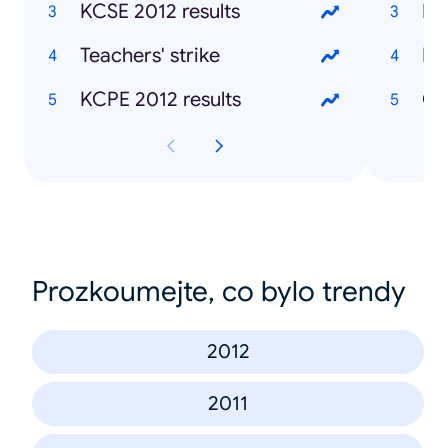
KCSE 2012 results
Mu
Teachers' strike
Ke
KCPE 2012 results
Ch
Prozkoumejte, co bylo trendy
2012
2011