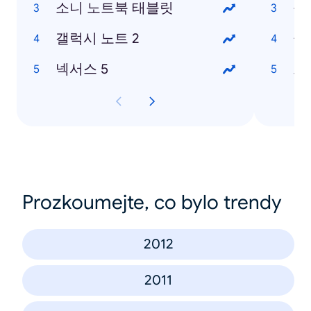
소니 노트북 태블릿
윤
갤럭시 노트 2
클
넥서스 5
크
Prozkoumejte, co bylo trendy
2012
2011