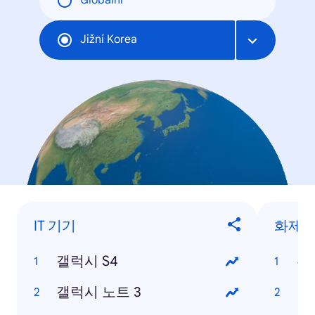
Globální
Jižní Korea
IT 기기
화제의
갤럭시 S4
류
갤럭시 노트 3
박