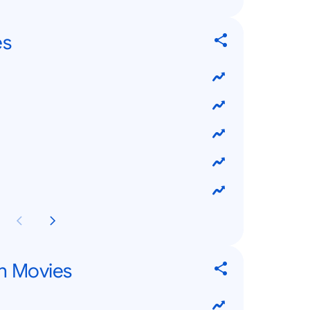
es
n Movies