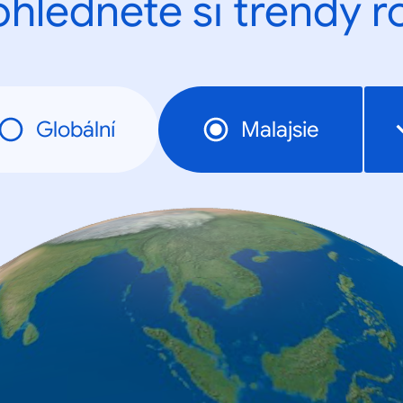
ohlédněte si trendy r
Globální
Malajsie