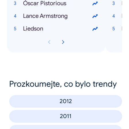
Óscar Pistorious
I l
Lance Armstrong
Di
Liedson
Bl
Prozkoumejte, co bylo trendy
2012
2011