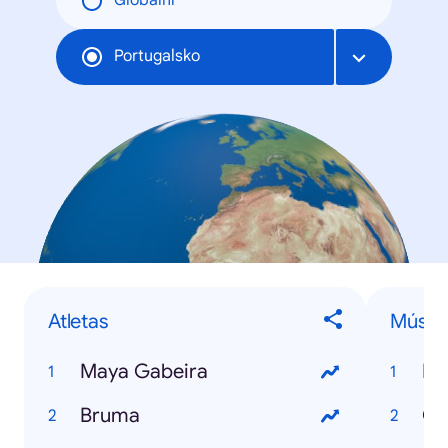
Globální
Portugalsko
Atletas
Músic
Maya Gabeira
Ha
Bruma
Ga