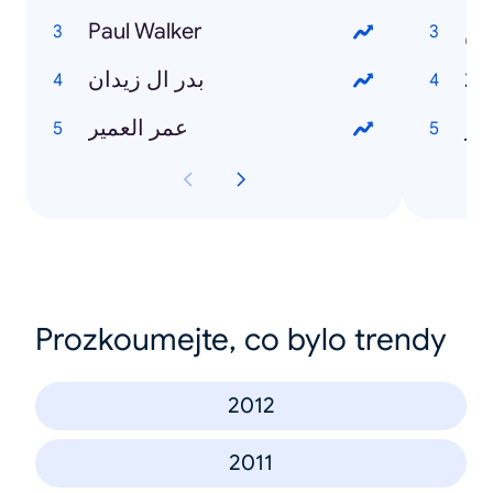
Paul Walker
لم
بدر ال زيدان
حر
عمر العمير
Prozkoumejte, co bylo trendy
2012
2011