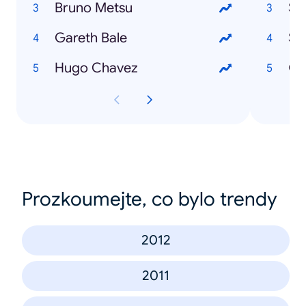
Bruno Metsu
Sa
Gareth Bale
Se
Hugo Chavez
Ou
Prozkoumejte, co bylo trendy
2012
2011