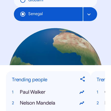
Globální
Senegal
Trending people
Trendi
Paul Walker
Ca
Nelson Mandela
Di