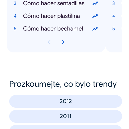
Cómo hacer sentadillas
Qu
Cómo hacer plastilina
Qu
Cómo hacer bechamel
Qu
Prozkoumejte, co bylo trendy
2012
2011