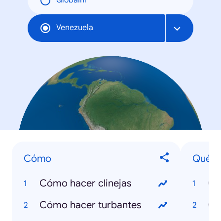
Globální
Venezuela
Cómo
Qué e
Cómo hacer clinejas
Qu
Cómo hacer turbantes
Qu