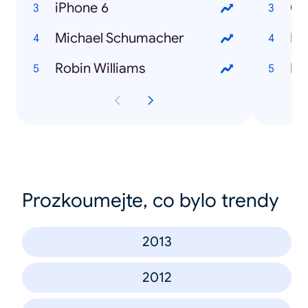
iPhone 6
Ch
Michael Schumacher
He
Robin Williams
Ho
Prozkoumejte, co bylo trendy
2013
2012