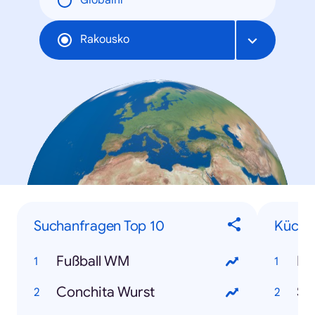
Globální
Rakousko
Suchanfragen Top 10
Küche
Fußball WM
Pa
Conchita Wurst
Ste