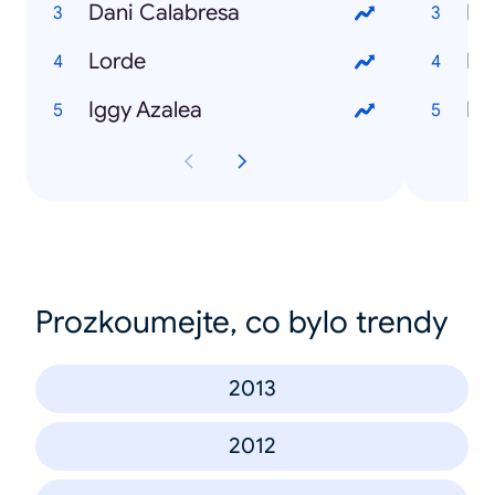
Dani Calabresa
Ma
Lorde
Di
Iggy Azalea
Ri
Prozkoumejte, co bylo trendy
2013
2012