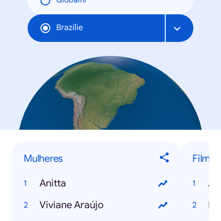
Globální
Brazílie
Mulheres
Filmes
Anitta
An
Viviane Araújo
Fr