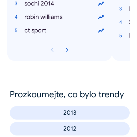
sochi 2014
Maj
robin williams
Šá
ct sport
Ma
Prozkoumejte, co bylo trendy
2013
2012