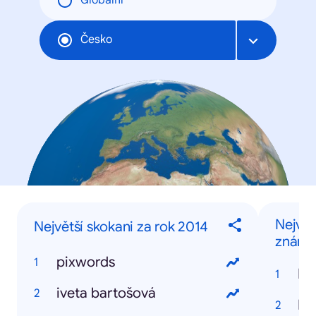
Globální
Česko
Největ
Největší skokani za rok 2014
známý
pixwords
Iv
iveta bartošová
Ev