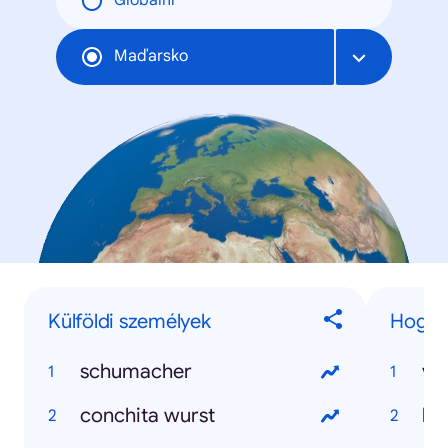
Globální
Maďarsko
Külföldi személyek
Hogyan
schumacher
va
conchita wurst
ho