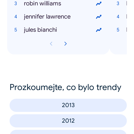
robin williams
jennifer lawrence
ho
jules bianchi
ho
Prozkoumejte, co bylo trendy
2013
2012