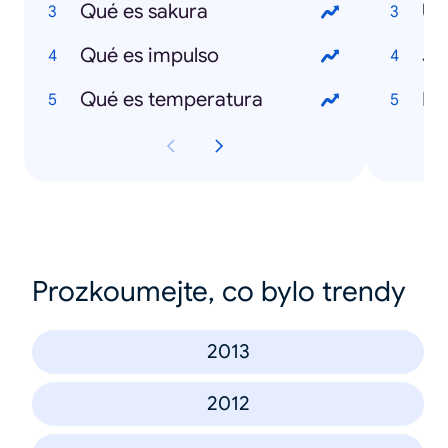
Qué es sakura
Ul
Qué es impulso
Ja
Qué es temperatura
Li
Prozkoumejte, co bylo trendy
2013
2012