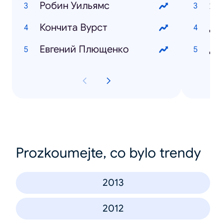
Робин Уильямс
Ям
Кончита Вурст
Ди
Евгений Плющенко
Да
Prozkoumejte, co bylo trendy
2013
2012