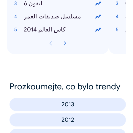
ايفون 6
Cr
زية
مسلسل صديقات العمر
اس
كاس العالم 2014
Prozkoumejte, co bylo trendy
2013
2012