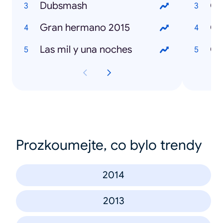
Dubsmash
Gran hermano 2015
Las mil y una noches
Có
Prozkoumejte, co bylo trendy
2014
2013