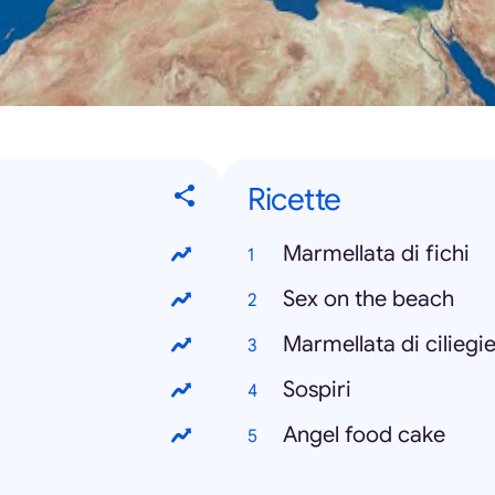
Ricette
Marmellata di fichi
Sex on the beach
Marmellata di ciliegi
Sospiri
Angel food cake