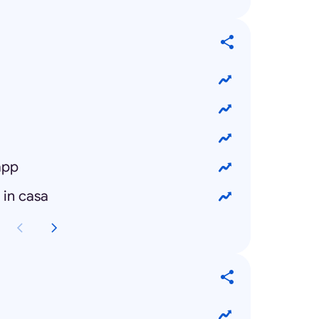
app
 in casa