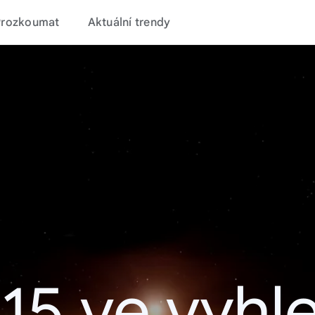
Prozkoumat
Aktuální trendy
15 ve vyhl