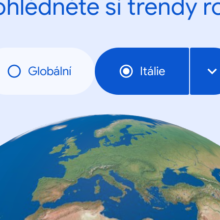
ohlédněte si trendy r
Globální
Itálie