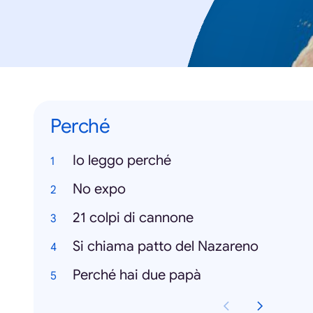
Perché
Io leggo perché
No expo
21 colpi di cannone
Si chiama patto del Nazareno
Perché hai due papà