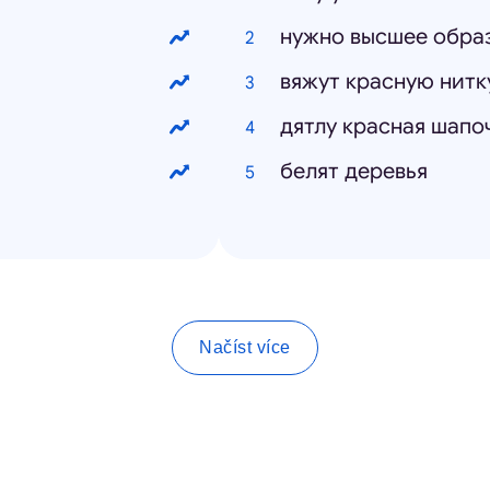
нужно высшее обра
вяжут красную нитк
дятлу красная шапо
белят деревья
Načíst více