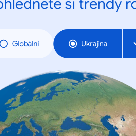
ohlédněte si trendy r
Globální
Ukrajina