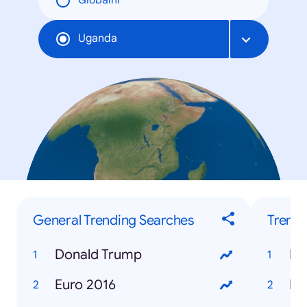
Globální
Uganda
General Trending Searches
Trendi
Donald Trump
Euro 2016
Ho