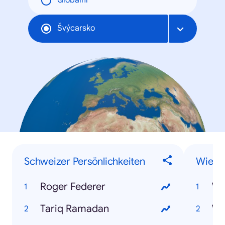
Globální
Švýcarsko
Schweizer Persönlichkeiten
Wie-F
Roger Federer
Wi
Tariq Ramadan