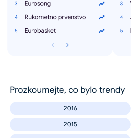
Eurosong
Wo
Rukometno prvenstvo
Ju
Eurobasket
Bl
Prozkoumejte, co bylo trendy
2016
2015