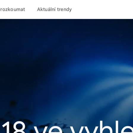
Prozkoumat
Aktuální trendy
18 ve vyhl