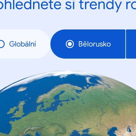
ohlédněte si trendy r
Globální
Bělorusko