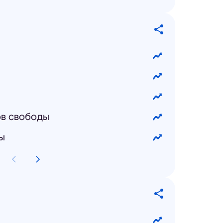
ов свободы
ы