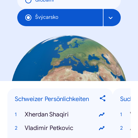
Globální
Švýcarsko
Schweizer Persönlichkeiten
Suchbe
Xherdan Shaqiri
W
Vladimir Petkovic
Avi