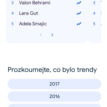
Valon Behrami
Wi
Lara Gut
Me
Adela Smajic
Au
Prozkoumejte, co bylo trendy
2017
2016