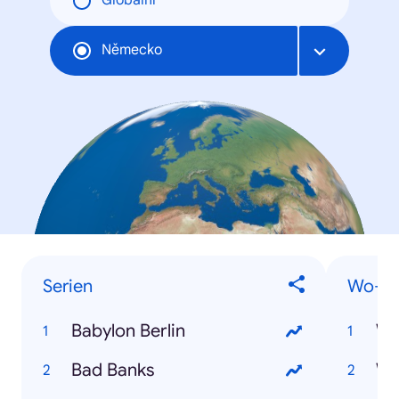
Globální
Německo
Serien
Wo-Fr
Babylon Berlin
Wo
Bad Banks
Wo