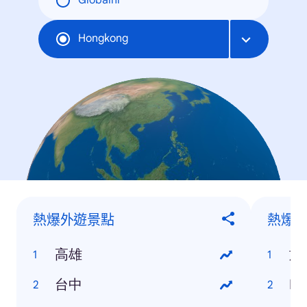
Globální
Hongkong
熱爆外遊景點
熱爆
高雄
旅
台中
Mo