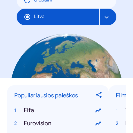
Globální
Litva
Populiariausios paieškos
Filmai
Fifa
Ta
Eurovision
Pe