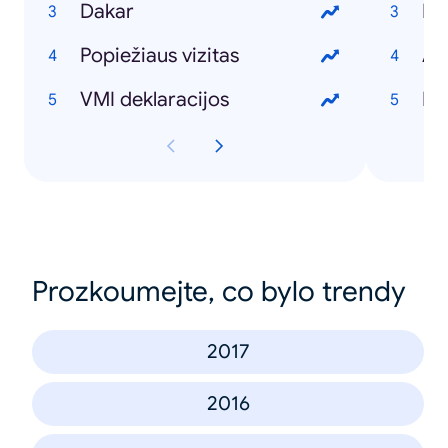
Dakar
Bo
Popiežiaus vizitas
A s
VMI deklaracijos
De
Prozkoumejte, co bylo trendy
2017
2016