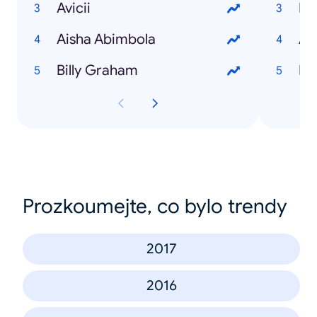
Avicii
Aisha Abimbola
AS
Billy Graham
Prozkoumejte, co bylo trendy
2017
2016