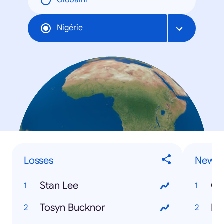
Globální
Nigérie
Losses
News
Stan Lee
Os
Tosyn Bucknor
Eki