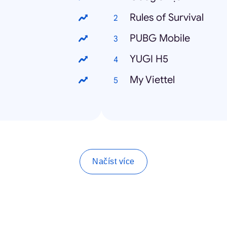
Rules of Survival
PUBG Mobile
YUGI H5
My Viettel
Načíst více