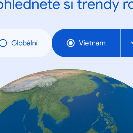
ohlédněte si trendy r
Globální
Vietnam