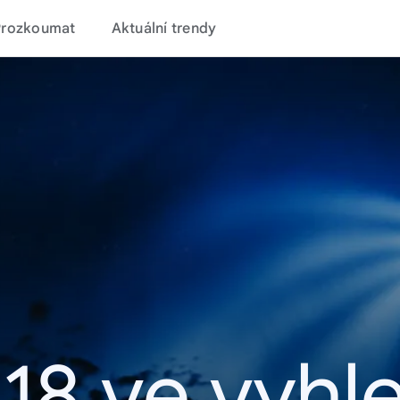
Prozkoumat
Aktuální trendy
18 ve vyhl