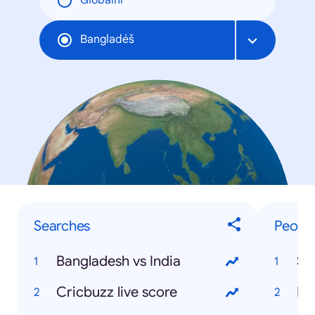
Globální
Bangladéš
Searches
Peopl
Bangladesh vs India
Sh
Cricbuzz live score
Mo