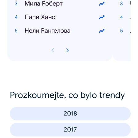
Мила Роберт
US
Папи Ханс
Ли
Нели Рангелова
Ле
Prozkoumejte, co bylo trendy
2018
2017