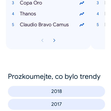
Copa Oro
Em
Thanos
Ike
Claudio Bravo Camus
Es
Prozkoumejte, co bylo trendy
2018
2017