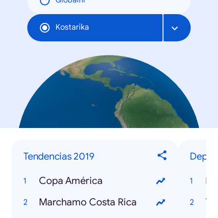
Globální
Kostarika
Tendencias 2019
Deport
Copa América
Ne
Marchamo Costa Rica
Yo